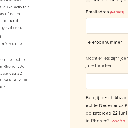
leuke activiteit
Emailadres
(Vereist)
as of dat de
ot de rand
r geknikkerd.
t
Telefoonnummer
ren? Meld je
Mocht er iets zijn tijd
voor het echte
jullie bereiken
in Rhenen. Je
p zaterdag 22
wel heel leuk! Je
uin.
Ben jij beschikbaa
echte Nederlands 
op zaterdag 22 jun
in Rhenen?
(Vereist)