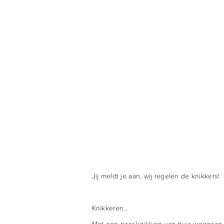
Jij meldt je aan, wij regelen de knikkers!
Knikkeren…
Met een paar knikkers van huis weggaan