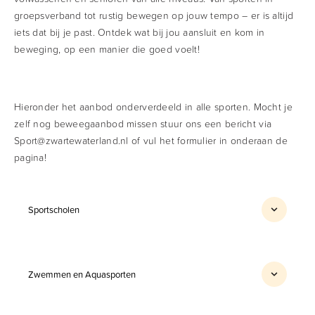
groepsverband tot rustig bewegen op jouw tempo – er is altijd
iets dat bij je past.
Ontdek wat bij jou aansluit en kom in
beweging, op een manier die goed voelt!
Hieronder het aanbod onderverdeeld in alle sporten. Mocht je
zelf nog beweegaanbod missen stuur ons een bericht via
Sport@zwartewaterland.nl of vul het formulier in onderaan de
pagina!
Sportscholen
Genemuiden
The training club Genemuiden
Zwemmen en Aquasporten
https://thetrainingclub.nl/clubs/genemuiden/
Genemuiden
Roosbergsports
https://roosbergsports.nl/