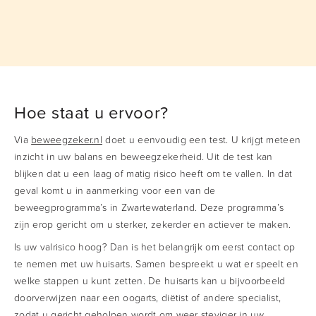
Hoe staat u ervoor?
Via
beweegzeker.nl
doet u eenvoudig een test. U krijgt meteen
inzicht in uw balans en beweegzekerheid. Uit de test kan
blijken dat u een laag of matig risico heeft om te vallen. In dat
geval komt u in aanmerking voor een van de
beweegprogramma’s in Zwartewaterland. Deze programma’s
zijn erop gericht om u sterker, zekerder en actiever te maken.
Is uw valrisico hoog? Dan is het belangrijk om eerst contact op
te nemen met uw huisarts. Samen bespreekt u wat er speelt en
welke stappen u kunt zetten. De huisarts kan u bijvoorbeeld
doorverwijzen naar een oogarts, diëtist of andere specialist,
zodat u gericht geholpen wordt om weer steviger in uw