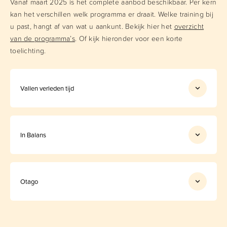
Vanaf maart 2025 is het complete aanbod beschikbaar. Per kern
kan het verschillen welk programma er draait. Welke training bij
u past, hangt af van wat u aankunt. Bekijk hier het
overzicht
van de programma’s
. Of kijk hieronder voor een korte
toelichting.
Vallen verleden tijd
Dit programma bestaat uit een hindernisbaan, spelvormen
en valtraining. Dit is het enige valpreventieprogramma
dat oefent op de valtechnieken (impact verlagen) en
In Balans
weer in de benen komen (opstaan). Dit programma duurt
Het programma bestaat uit oefeningen op basis van tai
5 weken.
chi en zijn gericht op het verbeteren van fitheid,
evenwicht en spierkracht. Daarnaast worden er testen
Otago
gedaan en krijg je informatie over bewegen, evenwicht
Dit programma bestaat uit een warming-up,
en valrisico. Dit programma duurt 10 weken.
beenspierversterkende oefeningen,
evenwichtsoefeningen, een cooling-down en een