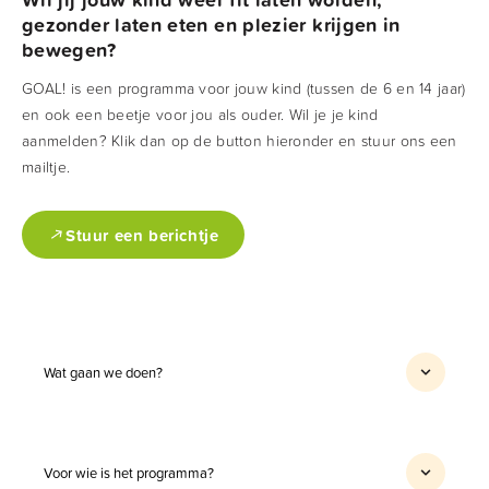
gezonder laten eten en plezier krijgen in
bewegen?
GOAL! is een programma voor jouw kind (tussen de 6 en 14 jaar)
en ook een beetje voor jou als ouder. Wil je je kind
aanmelden? Klik dan op de button hieronder en stuur ons een
mailtje.
Stuur een berichtje
Wat gaan we doen?
We gaan o.a. samen koken, naar een trampolinepark
en naar een klimpark.
We gaan conditie opbouwen. Hiervoor maken we
Voor wie is het programma?
samen met jou en je ouders een plan; een GOAL!