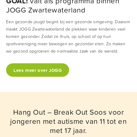
GOAL!
valt als programma binnen
in slimme keuzes maken. De buurtsportcoach helpt bij
JOGG Zwartewaterland
het ontdekken van plezier in bewegen. Wat vind de
Een gezonde jeugd begint bij een gezonde omgeving. Daarom
jongeren een leuk om te doen en welke sporten passen
maakt JOGG Zwartewaterland de plekken waar kinderen veel
er dan bij? En welke mogelijkheden zijn er in onze
komen gezonder. Zodat ze thuis, op school of op hun
gemeente?
sportvereniging meer bewegen en gezonder eten. Zo maken
we gezond opgroeien de normaalste zaak van de wereld.
Lees meer over JOGG
Hang Out – Break Out Soos voor
jongeren met autisme van 11 tot en
met 17 jaar.