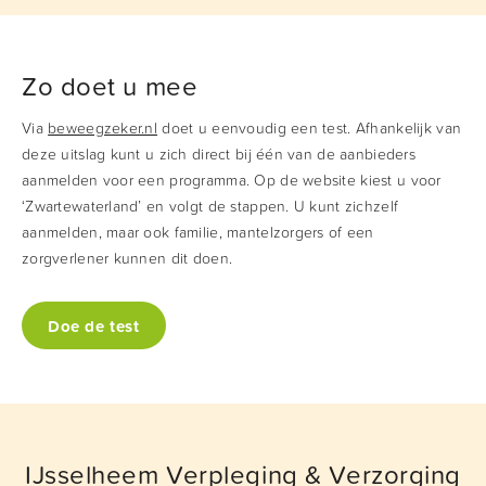
wandelschema. Dit programma kan zowel thuis als in
groepsverband gevolgd worden en duurt 12 weken.
Zo doet u mee
Via
beweegzeker.nl
doet u eenvoudig een test. Afhankelijk van
deze uitslag kunt u zich direct bij één van de aanbieders
aanmelden voor een programma. Op de website kiest u voor
‘Zwartewaterland’ en volgt de stappen. U kunt zichzelf
aanmelden, maar ook familie, mantelzorgers of een
zorgverlener kunnen dit doen.
Doe de test
IJsselheem Verpleging & Verzorging