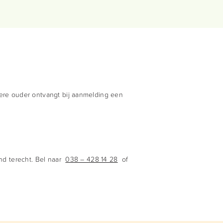
dere ouder ontvangt bij aanmelding een
ind terecht. Bel naar
038 – 428 14 28
of