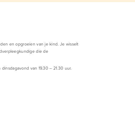
eden en opgroeien van je kind. Je wisselt
ugdverpleegkundige die de
en dinsdagavond van 19.30 – 21.30 uur.