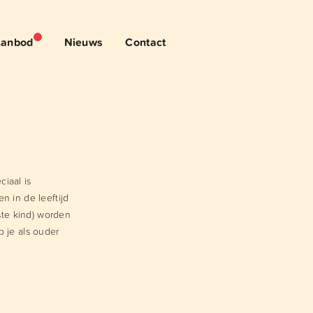
anbod
Nieuws
Contact
iaal is
n in de leeftijd
rste kind) worden
 je als ouder